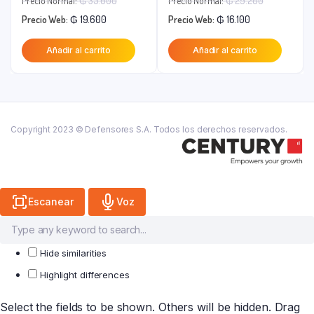
Precio Normal:
₲
35.600
Precio Normal:
₲
29.200
El
precio
El
precio
Precio Web:
₲
19.600
Precio Web:
₲
16.100
precio
original
precio
original
Añadir al carrito
Añadir al carrito
actual
era:
actual
era:
es:
₲ 35.600.
es:
₲ 29.200.
₲ 19.600.
₲ 16.100.
Copyright 2023 © Defensores S.A. Todos los derechos reservados.
Escanear
Voz
Hide similarities
Highlight differences
Select the fields to be shown. Others will be hidden. Drag