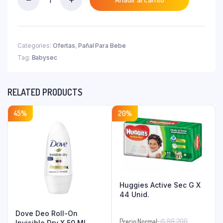
Babysec
₲ 90.600.
Premium
G
X
60
Categories:
Ofertas
,
Pañal Para Bebe
Un
Tag:
Babysec
quantity
RELATED PRODUCTS
45%
20%
Huggies Active Sec G X
44 Unid.
Dove Deo Roll-On
El
Precio Normal:
₲
88.200
Invisible Dry X 50 Ml