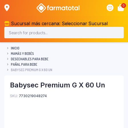
0
Sucursal más cercana:
Seleccionar Sucursal
INICIO
MAMÁS Y BEBÉS
DESECHABLES PARA BEBE
PAÑAL PARA BEBE
BABYSEC PREMIUM G X 60 UN
Babysec Premium G X 60 Un
SKU:
7730219048274