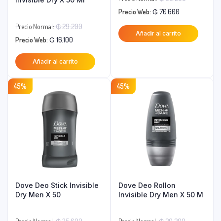
El
precio
Precio Web:
₲
70.600
precio
original
El
Precio Normal:
₲
29.200
Añadir al carrito
actual
era:
El
precio
Precio Web:
₲
16.100
es:
₲ 88.200.
precio
original
Añadir al carrito
₲ 70.600.
actual
era:
es:
₲ 29.200.
45%
45%
₲ 16.100.
Dove Deo Stick Invisible
Dove Deo Rollon
Dry Men X 50
Invisible Dry Men X 50 M
El
El