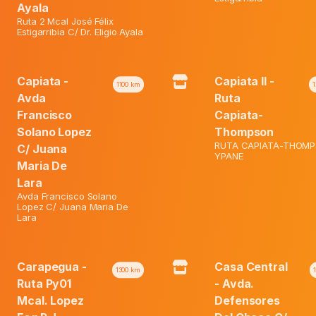
Ayala
Ruta 2 Mcal José Félix
Estigarribia C/ Dr. Eligio Ayala
Capiata -
Capiata II -
1100
km
1
Avda
Ruta
Francisco
Capiata-
Solano Lopez
Thompson
eo Stick Original X 50 Gr.
Nivea Roll-On Protect & Care
RUTA CAPIATA-THOMP
C/ Juana
Ml
YPANE
Maria De
Lara
El
El
ormal:
₲
35.600
Precio Normal:
₲
28.600
Avda Francisco Solano
El
precio
El
precio
Lopez C/ Juana Maria De
Web:
₲
30.300
Precio Web:
₲
24.300
Lara
precio
original
precio
original
actual
era:
actual
era:
es:
₲ 35.600.
es:
₲ 28.600
Carapegua -
Casa Central
1300
km
Ruta Py01
- Avda.
₲ 30.300.
₲ 24.300.
Mcal. Lopez
Defensores