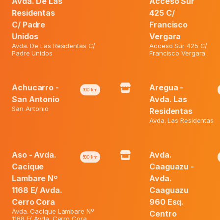
Avda. De Las
Acceso Sur
₲ 13.700.
Deo
Residentas
425 C/
Roll-
C/ Padre
Francisco
On
Unidos
Vergara
Skin
Avda. De Las Residentas C/
Acceso Sur 425 C/
Categories:
Desodorantes Roll-On
,
Ofertas
Protect
Padre Unidos
Francisco Vergara
X
Tag:
Babaria
50
Ml
quantity
Achucarro -
Aregua -
300
km
San Antonio
Avda. Las
San Antonio
Residentas
Avda. Las Residentas
Aso - Avda.
Avda.
500
km
Cacique
Caaguazu -
Lambare Nº
Avda.
1168 E/ Avda.
Caaguazu
Cerro Cora
960 Esq.
Avda. Cacique Lambare Nº
Centro
1168 E/ Avda. Cerro Cora