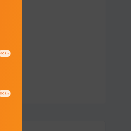
400
km
600
km