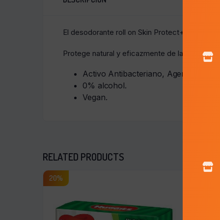
El desodorante roll on Skin Protect+ de Babari
Protege natural y eficazmente de la sudoración
Activo Antibacteriano, Agente Desodo
0% alcohol.
Vegan.
RELATED PRODUCTS
20%
15%