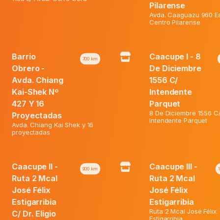
Pilarense
Avda. Caaguazu 960 Es
Centro Pilarense
a es un antitranspirante antibacteriano que proporciona protecci
 durante 48h y de las bacterias causantes del mal olor.
Barrio
Caacupe I - 8
700
km
Obrero -
De Diciembre
rante y Clorohidrato de Aluminio.
Avda. Chiang
1556 C/
Kai-Shek Nº
Intendente
427 Y 16
Parquet
8 De Diciembre 1556 C
Proyectadas
Intendente Parquet
Avda. Chiang Kai Shek y 16
proyectadas
Caacupe II -
Caacupe III -
900
km
Ruta 2 Mcal
Ruta 2 Mcal
15%
José Félix
José Félix
Estigarribia
Estigarribia
Ruta 2 Mcal José Félix
C/ Dr. Eligio
Estigarribia