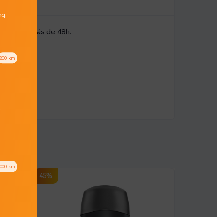
q.
ón durante más de 48h.
800
km
/
1000
km
45%