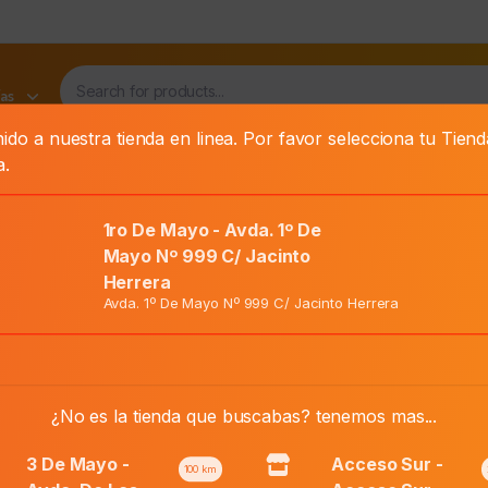
as
ido a nuestra tienda en linea. Por favor selecciona tu Tien
a.
ROLL-ON
BABARIA DEO ROLL-ON SKIN PROTECT X 50 ML
1ro De Mayo - Avda. 1º De
Mayo Nº 999 C/ Jacinto
rotect X 50 Ml
Herrera
Avda. 1º De Mayo Nº 999 C/ Jacinto Herrera
El
Precio Normal:
₲
21.000
precio
El
Precio Web:
₲
13.700
original
precio
¿No es la tienda que buscabas? tenemos mas...
era:
actual
₲ 21.000.
3 De Mayo -
Acceso Sur -
es:
100
km
Añadir al carri
Babaria