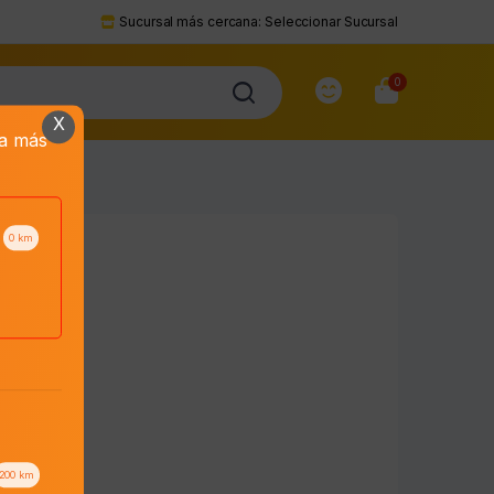
Sucursal más cercana:
Seleccionar Sucursal
0
X
da más
0
km
200
km
to