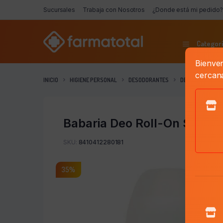
Sucursales
Trabaja con Nosotros
¿Donde está mi pedido?
Categorí
Bienven
cercan
INICIO
HIGIENE PERSONAL
DESODORANTES
DESODORANTES 
Babaria Deo Roll-On Skin P
SKU:
8410412280181
35%