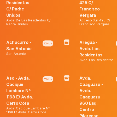
Residentas
425 C/
vehículo
100
C/ Padre
Francisco
puntos
Unidos
Vergara
Category:
Ofertas
+
Avda. De Las Residentas C/
Acceso Sur 425 C/
Gs.59.900
Padre Unidos
Francisco Vergara
quantity
Achucarro -
Aregua -
300
km
San Antonio
Avda. Las
San Antonio
Residentas
Avda. Las Residentas
Aso - Avda.
Avda.
500
km
Cacique
Caaguazu -
Lambare Nº
Avda.
1168 E/ Avda.
Caaguazu
Cerro Cora
960 Esq.
Avda. Cacique Lambare Nº
Centro
1168 E/ Avda. Cerro Cora
Pilarense