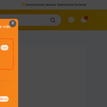
Sucursal más cercana:
Seleccionar Sucursal
0
X
da más
0
km
to
200
km