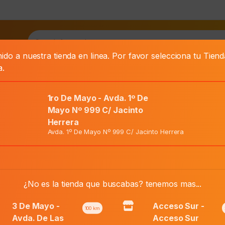
as
ido a nuestra tienda en linea. Por favor selecciona tu Tien
a.
.900
1ro De Mayo - Avda. 1º De
Mayo Nº 999 C/ Jacinto
Herrera
 puntos + Gs.59.900
Avda. 1º De Mayo Nº 999 C/ Jacinto Herrera
Precio Web:
₲
59.900
¿No es la tienda que buscabas? tenemos mas...
3 De Mayo -
Acceso Sur -
Añadir al carri
100
km
Aspiradora
Avda. De Las
Acceso Sur
p/