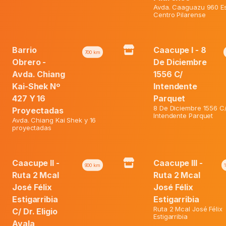
Avda. Caaguazu 960 Es
20%
Centro Pilarense
Barrio
Caacupe I - 8
700
km
Obrero -
De Diciembre
Avda. Chiang
1556 C/
Kai-Shek Nº
Intendente
427 Y 16
Parquet
8 De Diciembre 1556 C
Proyectadas
Huggies Active Sec G X 44 U
Intendente Parquet
Avda. Chiang Kai Shek y 16
proyectadas
El
Precio Normal:
₲
88.200
Deo Protect & Care X 150ml
El
precio
Caacupe II -
Caacupe III -
Precio Web:
₲
70.600
900
km
Ruta 2 Mcal
Ruta 2 Mcal
precio
original
José Félix
José Félix
El
actual
era:
ormal:
₲
36.300
Estigarribia
Estigarribia
El
precio
es:
₲ 88.200
Web:
₲
16.300
Ruta 2 Mcal José Félix
C/ Dr. Eligio
precio
original
₲ 70.600.
Estigarribia
Ayala