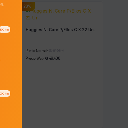
q.
20%
Huggies N. Care P/Ellos G X 22 Un.
800
km
El
Precio Normal:
₲
61.800
El
precio
Precio Web:
₲
49.400
/
nid.
precio
original
actual
era:
es:
₲ 61.800.
₲ 49.400.
1000
km
.