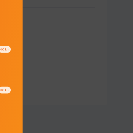
400
km
600
km