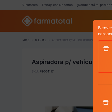
Sucursales
Trabaja con Nosotros
¿Donde está mi pedido?
Categorí
Bienven
cercan
INICIO
OFERTAS
ASPIRADORA P/ VEHÍCULO 100 PUNTOS + GS.59
Aspiradora p/ vehículo 100
SKU:
78004117