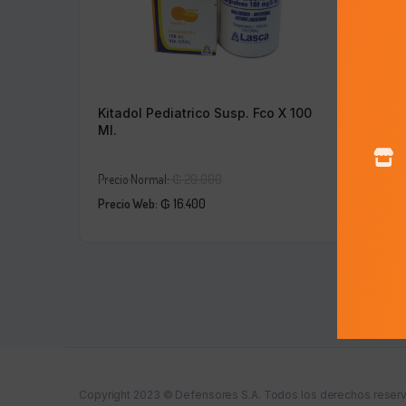
Kitadol Pediatrico Susp. Fco X 100
Kitado
Ml.
El
Precio Normal:
₲
20.000
Precio N
El
precio
Precio Web:
₲
16.400
Precio 
precio
original
actual
era:
es:
₲ 20.000.
₲ 16.400.
Copyright 2023 © Defensores S.A. Todos los derechos reser