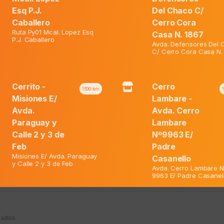
Esq P.J.
Del Chaco C/
Caballero
Cerro Cora
Ruta Py01 Mcal. Lopez Esq
Casa N. 1867
P.J. Caballero
Avda. Defensores Del
C/ Cerro Cora Casa N.
l 600 Mg. Caja X 10 Comp.
Kitadol Relax Caja X 20 Comp
Cerrito -
Cerro
1500
km
El
El
Misiones E/
Lambare -
ormal:
₲
25.900
Precio Normal:
₲
33.900
Avda.
Avda. Cerro
El
precio
El
precio
Web:
₲
21.200
Precio Web:
₲
27.800
Paraguay y
Lambare
precio
original
precio
original
Calle 2 y 3 de
Nº9963 E/
actual
era:
actual
era:
Feb
Padre
es:
₲ 25.900.
es:
₲ 33.900
Misiones E/ Avda. Paraguay
Casanello
y Calle 2 y 3 de Feb
₲ 21.200.
₲ 27.800.
Avda. Cerro Lambare N
9963 E/ Padre Casanel
Choferes Del
Cit -
1700
km
vados.
Chaco -
Yvyturusu