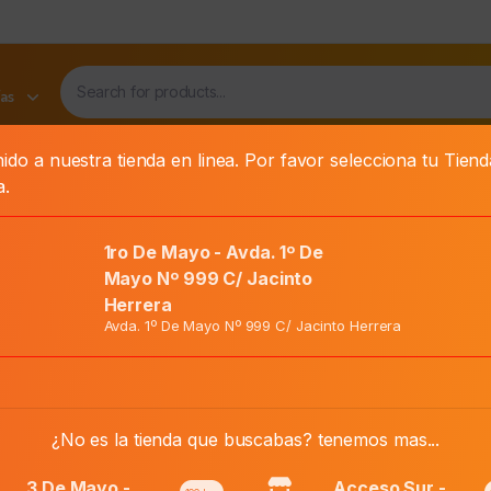
as
ido a nuestra tienda en linea. Por favor selecciona tu Tien
UPROFENO
AFEBRIL FORTE SUSP. ORAL X 100 ML
a.
1ro De Mayo - Avda. 1º De
00 Ml
Mayo Nº 999 C/ Jacinto
Herrera
Avda. 1º De Mayo Nº 999 C/ Jacinto Herrera
El
Precio Normal:
₲
19.700
precio
El
Precio Web:
₲
16.500
original
precio
¿No es la tienda que buscabas? tenemos mas...
era:
actual
₲ 19.700.
es:
Añadir al carri
3 De Mayo -
Acceso Sur -
Afebril