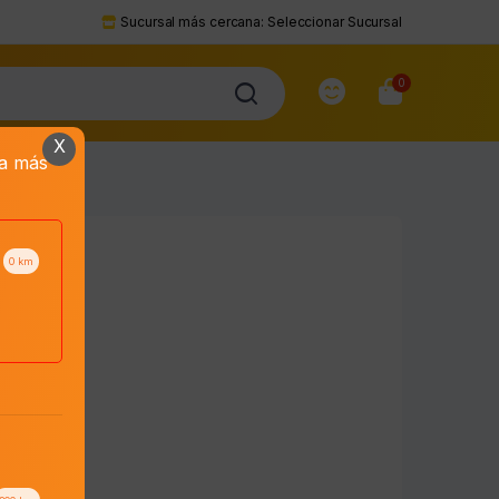
Sucursal más cercana:
Seleccionar Sucursal
0
X
da más
0
km
to