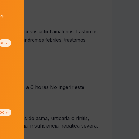
q.
talgia. Procesos antiinflamatorios, trastornos
ática); gota. Síndromes febriles, trastornos
800
km
/
 mg cada 4 a 6 horas No ingerir este
1000
km
n síntomas de asma, urticaria o rinitis,
angioedema, insuficiencia hepática severa,
oespasmo.