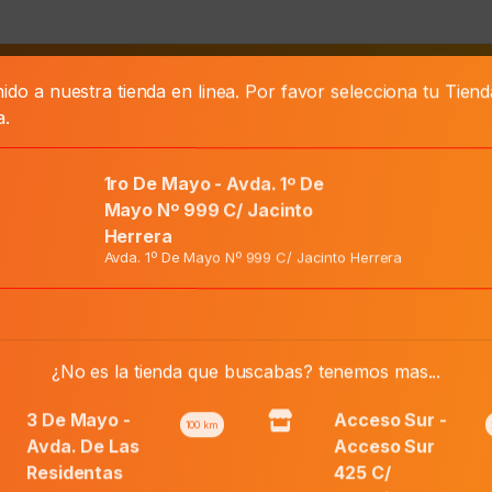
ido a nuestra tienda en linea. Por favor selecciona tu Tien
as
a.
1ro De Mayo - Avda. 1º De
Mayo Nº 999 C/ Jacinto
Herrera
Avda. 1º De Mayo Nº 999 C/ Jacinto Herrera
l.
El
¿No es la tienda que buscabas? tenemos mas...
Precio Normal:
₲
86.000
precio
El
Precio Web:
₲
70.500
original
precio
3 De Mayo -
Acceso Sur -
100
km
era:
actual
Avda. De Las
Acceso Sur
₲ 86.000.
es:
Residentas
425 C/
Añadir al carri
Aeroflat