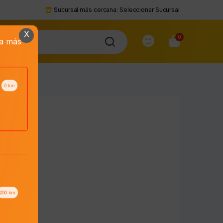
Sucursal más cercana:
Seleccionar Sucursal
X
0
da más
0
km
200
km
to