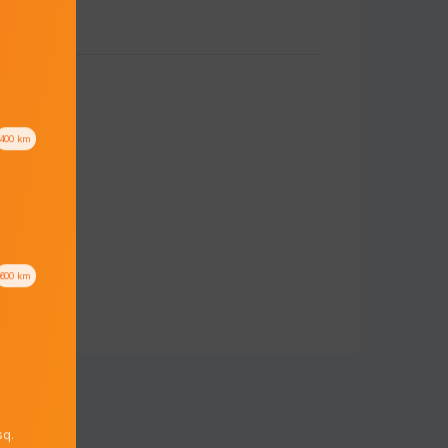
400
km
600
km
q.