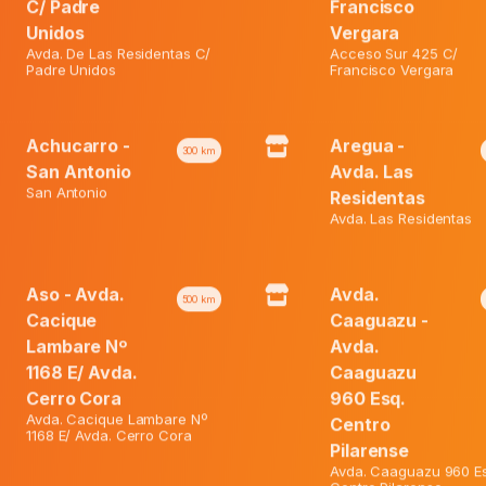
₲ 70.500.
C/ Padre
Francisco
Susp.
Unidos
Vergara
Oral
Avda. De Las Residentas C/
Acceso Sur 425 C/
X
Padre Unidos
Francisco Vergara
180
Ml.
quantity
Achucarro -
Aregua -
300
km
San Antonio
Avda. Las
San Antonio
Residentas
Avda. Las Residentas
Aso - Avda.
Avda.
500
km
Cacique
Caaguazu -
Lambare Nº
Avda.
1168 E/ Avda.
Caaguazu
Cerro Cora
960 Esq.
Avda. Cacique Lambare Nº
Centro
1168 E/ Avda. Cerro Cora
Pilarense
Avda. Caaguazu 960 Es