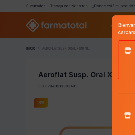
Sucursales
Trabaja con Nosotros
¿Donde está mi pedido?
Bienven
Categorí
cercan
INICIO
AEROFLAT SUSP. ORAL X 180 ML.
Aeroflat Susp. Oral X 180 M
SKU:
7840213303481
18%