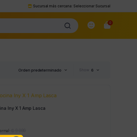
Sucursal más cercana:
Seleccionar Sucursal
0
Orden predeterminado
Show
6
ina Iny X 1 Amp Lasca
El
Normal:
₲
9.000