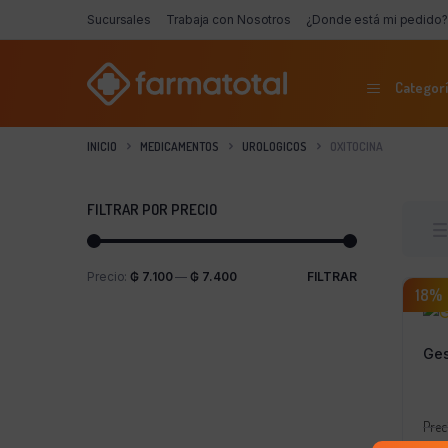
Sucursales
Trabaja con Nosotros
¿Donde está mi pedido?
Categorí
INICIO
MEDICAMENTOS
UROLOGICOS
OXITOCINA
FILTRAR POR PRECIO
Precio:
₲ 7.100
—
₲ 7.400
FILTRAR
Precio
Precio
18%
mínimo
máximo
Ges
Prec