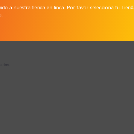
El
precio
cio Web:
₲
7.100
Precio 
ido a nuestra tienda en linea. Por favor selecciona tu Tien
precio
original
a.
actual
era:
es:
₲ 8.700.
₲ 7.100.
vados.