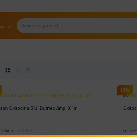
as
18%
ton Oxitocina 5 Ui Dutriec Amp. X 1ml
Oxitoc
El
io Normal:
₲
8.700
Precio 