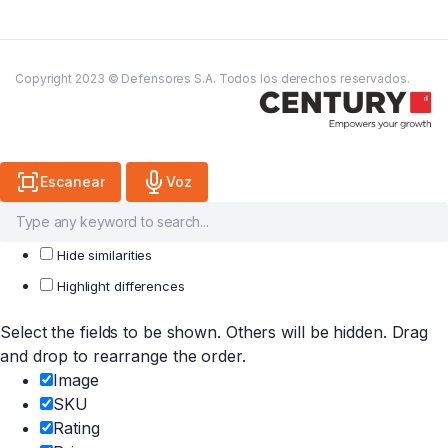
es:
₲ 178.000.
es:
₲ 57.000.
₲ 149.500.
₲ 47.900.
Copyright 2023 © Defensores S.A. Todos los derechos reservados.
Escanear
Voz
Hide similarities
Highlight differences
Select the fields to be shown. Others will be hidden. Drag
and drop to rearrange the order.
Image
SKU
Rating