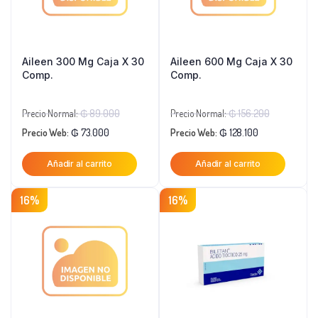
Aileen 300 Mg Caja X 30
Aileen 600 Mg Caja X 30
Comp.
Comp.
El
El
Precio Normal:
₲
89.000
Precio Normal:
₲
156.200
El
precio
El
precio
Precio Web:
₲
73.000
Precio Web:
₲
128.100
precio
original
precio
original
Añadir al carrito
Añadir al carrito
actual
era:
actual
era:
es:
₲ 89.000.
es:
₲ 156.200
16%
16%
₲ 73.000.
₲ 128.100.