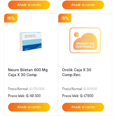
Añadir al carrito
Añadir al carrito
actual
era:
actual
era:
es:
₲ 240.000.
es:
₲ 627.80
16%
16%
₲ 201.600.
₲ 533.600
Neuro Biletan 600 Mg
Orolik Caja X 30
Caja X 30 Comp.
Comp.Rec.
El
El
Precio Normal:
₲
178.000
Precio Normal:
₲
57.000
El
precio
El
precio
Precio Web:
₲
149.500
Precio Web:
₲
47.900
precio
original
precio
original
Añadir al carrito
Añadir al carrito
actual
era:
actual
era: