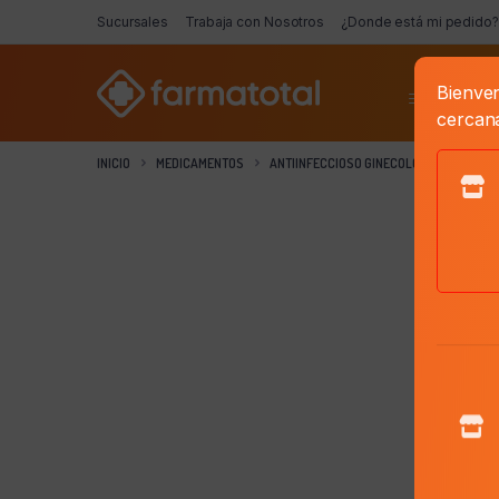
Sucursales
Trabaja con Nosotros
¿Donde está mi pedido?
Bienven
Categorí
cercan
INICIO
MEDICAMENTOS
ANTIINFECCIOSO GINECOLOGICO
ÁCID
16%