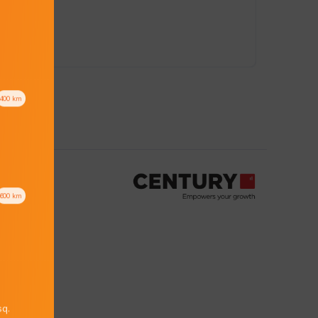
00.
0.
400
km
600
km
q.