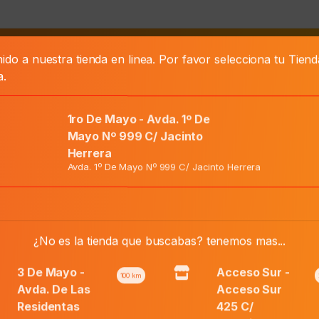
ido a nuestra tienda en linea. Por favor selecciona tu Tien
as
a.
O LACTICO
1ro De Mayo - Avda. 1º De
Mayo Nº 999 C/ Jacinto
Herrera
Avda. 1º De Mayo Nº 999 C/ Jacinto Herrera
Lactibon Fem Ovulos Caja
¿No es la tienda que buscabas? tenemos mas...
El
Precio Normal:
₲
59.100
3 De Mayo -
Acceso Sur -
100
km
El
precio
Avda. De Las
Acceso Sur
Precio Web:
₲
49.600
Residentas
425 C/
precio
origina