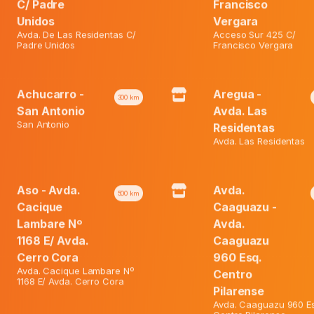
Añadir al carrito
C/ Padre
Francisco
actual
era:
Unidos
Vergara
es:
₲ 59.1
Avda. De Las Residentas C/
Acceso Sur 425 C/
₲ 49.60
Padre Unidos
Francisco Vergara
Achucarro -
Aregua -
300
km
San Antonio
Avda. Las
San Antonio
Residentas
Avda. Las Residentas
vados.
Aso - Avda.
Avda.
500
km
Cacique
Caaguazu -
Lambare Nº
Avda.
1168 E/ Avda.
Caaguazu
Cerro Cora
960 Esq.
Avda. Cacique Lambare Nº
Centro
1168 E/ Avda. Cerro Cora
Pilarense
Avda. Caaguazu 960 Es