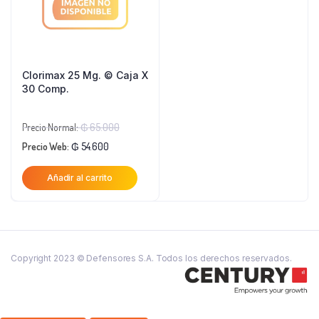
Clorimax 25 Mg. © Caja X
30 Comp.
El
Precio Normal:
₲
65.000
El
precio
Precio Web:
₲
54.600
precio
original
Añadir al carrito
actual
era:
es:
₲ 65.000.
₲ 54.600.
Copyright 2023 © Defensores S.A. Todos los derechos reservados.